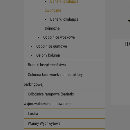
Barierki okalające
dwunożne
Barierki okalające
trójnożne
Odbojnice wózkowe
B
Odbojnice gumowe
Osłony kolumn
Bramki bezpieczeństwa
Ochrona ładowarek i infrastruktury
parkingowej
Odbojnice rampowe (barierki
wyjmowalne/demontowalne)
Lustra
Wanny Wychwytowe