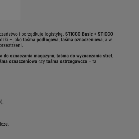
czeństwo i porządkuje logistykę.
STICCO Basic + STICCO
dzki – jako
taśma podłogowa
,
taśma oznaczeniowa
, a w
przestrzeni.
a do oznaczania magazynu
,
taśma do wyznaczania stref
,
śma oznaczeniowa
czy
taśma ostrzegawcza
– ta
),
dcze,