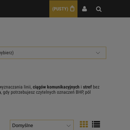
(PUSTY)
e
wybierz)
yznaczania linii,
ciągów komunikacyjnych
i
stref
bez
h
, gdy potrzebujesz czytelnych oznaczeń BHP, pól