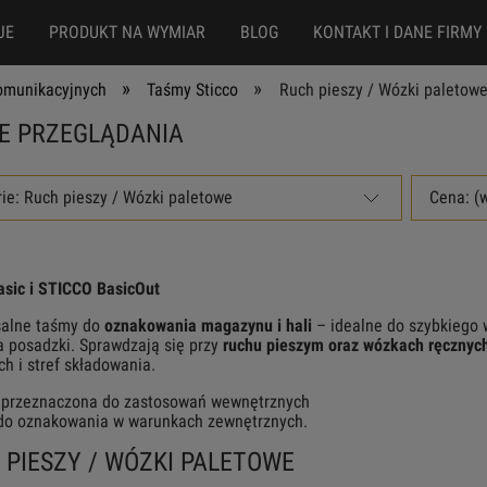
JE
PRODUKT NA WYMIAR
BLOG
KONTAKT I DANE FIRMY
»
»
omunikacyjnych
Taśmy Sticco
Ruch pieszy / Wózki paletow
E PRZEGLĄDANIA
ie: Ruch pieszy / Wózki paletowe
Cena: (
sic i STICCO BasicOut
salne taśmy do
oznakowania magazynu i hali
– idealne do szybkiego w
 posadzki. Sprawdzają się przy
ruchu pieszym oraz wózkach ręcznyc
h i stref składowania.
 przeznaczona do zastosowań wewnętrznych
o oznakowania w warunkach zewnętrznych.
 PIESZY / WÓZKI PALETOWE