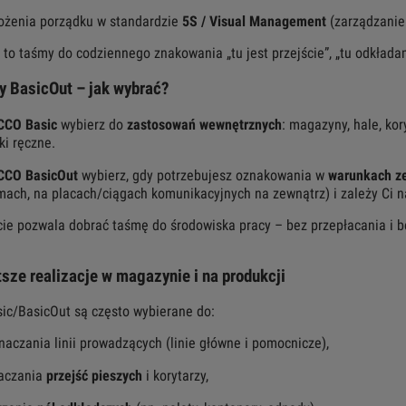
ożenia porządku w standardzie
5S / Visual Management
(zarządzanie
 to taśmy do codziennego znakowania „tu jest przejście”, „tu odkładamy
y BasicOut – jak wybrać?
CCO Basic
wybierz do
zastosowań wewnętrznych
: magazyny, hale, kor
ki ręczne.
CCO BasicOut
wybierz, gdy potrzebujesz oznakowania w
warunkach z
mach, na placach/ciągach komunikacyjnych na zewnątrz) i zależy Ci 
cie pozwala dobrać taśmę do środowiska pracy – bez przepłacania i 
.
sze realizacje w magazynie i na produkcji
ic/BasicOut są często wybierane do:
naczania linii prowadzących (linie główne i pomocnicze),
aczania
przejść pieszych
i korytarzy,