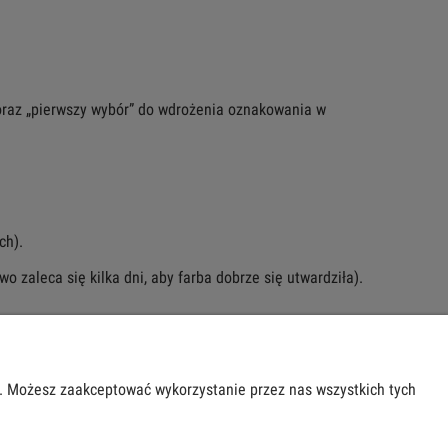
raz „pierwszy wybór” do wdrożenia oznakowania w
ch).
wo zaleca się kilka dni, aby farba dobrze się utwardziła).
NFORMACJE
O NAS
b. Możesz zaakceptować wykorzystanie przez nas wszystkich tych
lityka prywatności
Kontakt i dane firmy
O firmie