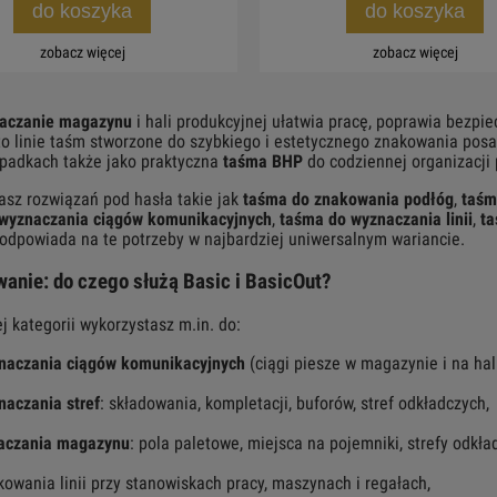
do koszyka
do koszyka
zobacz więcej
zobacz więcej
aczanie magazynu
i hali produkcyjnej ułatwia pracę, poprawia bezpie
o linie taśm stworzone do szybkiego i estetycznego znakowania posa
ypadkach także jako praktyczna
taśma BHP
do codziennej organizacji 
kasz rozwiązań pod hasła takie jak
taśma do znakowania podłóg
,
taśm
wyznaczania ciągów komunikacyjnych
,
taśma do wyznaczania linii
,
ta
 odpowiada na te potrzeby w najbardziej uniwersalnym wariancie.
anie: do czego służą Basic i BasicOut?
j kategorii wykorzystasz m.in. do:
naczania ciągów komunikacyjnych
(ciągi piesze w magazynie i na hali
naczania stref
: składowania, kompletacji, buforów, stref odkładczych,
aczania magazynu
: pola paletowe, miejsca na pojemniki, strefy odkła
kowania linii przy stanowiskach pracy, maszynach i regałach,