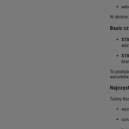
wdr
W skrócie:
Basic cz
STI
wóz
STI
bra
To podejś
warunków
Najczęst
Taśmy Bas
wyz
ozn