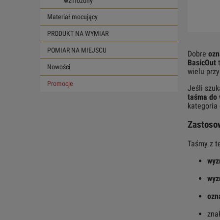
wzmożony
Materiał mocujący
PRODUKT NA WYMIAR
POMIAR NA MIEJSCU
Dobre
ozn
BasicOut
t
Nowości
wielu prz
Promocje
Jeśli szu
taśma do 
kategoria
Zastosow
Taśmy z te
wyz
wyz
ozn
zna