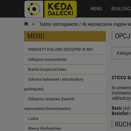
MENU
REALIZAC
»
Taśmy ostrzegawcze / do wyznaczania ciągów k
MENU
OPCJ
PRODUKTY STALOWE DOSTĘPNE W 48H
Kategor
Odbojnice przemysłowe
Bramki bezpieczeństwa
STICCO Ba
Ochrona ładowarek i infrastruktury
to uniwer
parkingowej
malowania
odkładczyc
Odbojnice rampowe (barierki
Basic
jest
wyjmowalne/demontowalne)
BasicOut
d
Lustra
RUCH
Wanny Wychwytowe