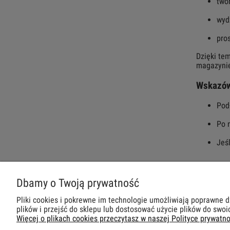
two
wyd
pro
Dzięki tem
magazyni
Wskazówk
Pod
Po 
Jeś
Dbamy o Twoją prywatność
POMOC
DLA CIEBIE
Pliki cookies i pokrewne im technologie umożliwiają poprawne 
Zwroty i reklamacje
POMIAR NA MIEJSCU
plików i przejść do sklepu lub dostosować użycie plików do swoic
Więcej o plikach cookies przeczytasz w naszej Polityce prywatno
Regulamin
Produkt na wymiar