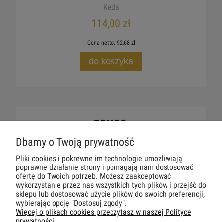
Keda
114,00 zł
Cena netto:
92,68 zł
do koszyka
POMOC
Dbamy o Twoją prywatność
DLA CIEBIE
Pliki cookies i pokrewne im technologie umożliwiają
poprawne działanie strony i pomagają nam dostosować
MOJE KONTO
ofertę do Twoich potrzeb. Możesz zaakceptować
wykorzystanie przez nas wszystkich tych plików i przejść do
sklepu lub dostosować użycie plików do swoich preferencji,
PŁATNOŚCI I DOSTAWA
wybierając opcję "Dostosuj zgody".
Więcej o plikach cookies przeczytasz w naszej Polityce
prywatności.