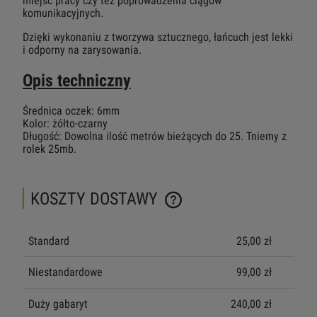
miejsc pracy czy też poprowadzenia ciągów
komunikacyjnych.
Dzięki wykonaniu z tworzywa sztucznego, łańcuch jest lekki
i odporny na zarysowania.
Opis techniczny
Średnica oczek: 6mm
Kolor: żółto-czarny
Długość: Dowolna ilość metrów bieżących do 25. Tniemy z
rolek 25mb.
KOSZTY DOSTAWY
CENA NIE ZAWIERA EWENTUALNYCH KOSZTÓW PŁATNOŚCI
Standard
25,00 zł
Niestandardowe
99,00 zł
Duży gabaryt
240,00 zł