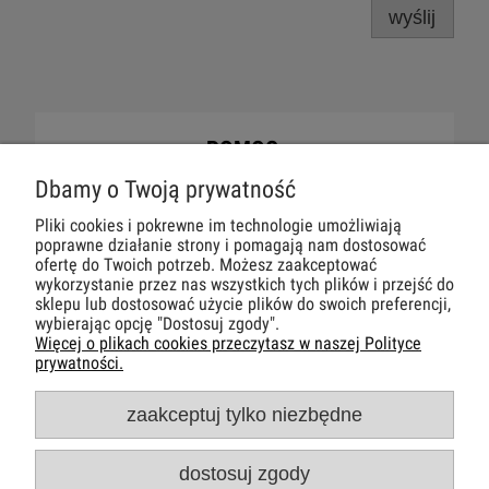
wyślij
POMOC
Dbamy o Twoją prywatność
DLA CIEBIE
Pliki cookies i pokrewne im technologie umożliwiają
poprawne działanie strony i pomagają nam dostosować
MOJE KONTO
ofertę do Twoich potrzeb. Możesz zaakceptować
wykorzystanie przez nas wszystkich tych plików i przejść do
sklepu lub dostosować użycie plików do swoich preferencji,
PŁATNOŚCI I DOSTAWA
wybierając opcję "Dostosuj zgody".
Więcej o plikach cookies przeczytasz w naszej Polityce
prywatności.
INFORMACJE
zaakceptuj tylko niezbędne
O NAS
dostosuj zgody